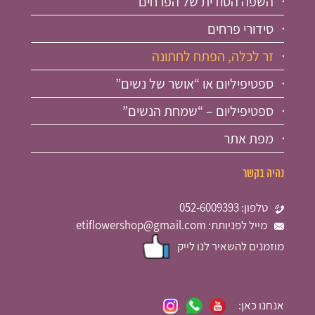
השפה הסודית של הפרחים
סידורי פרחים
זר לכלה, הפתח לחתונה
ספטיפיליום או “אושר של נשים”
ספטיפיליום – “שמחת הנשים”
מפת אתר
נהיה בקשר
טלפון: 052-6009393
מייל לפניותת: etiflowershop@gmail.com
מוזמנים להשאיר לנו לייק
אנחנו כאן: