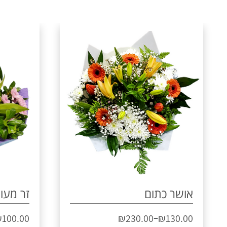
אושר כתום
זר מעו
–
₪
100.00
₪
230.00
₪
130.00