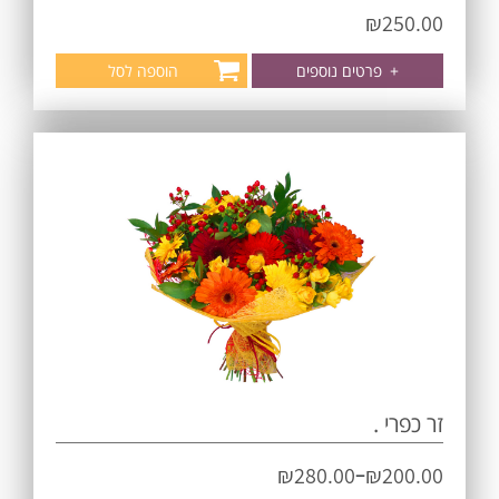
₪
250.00
+
פרטים נוספים
הוספה לסל
זר כפרי .
–
₪
280.00
₪
200.00