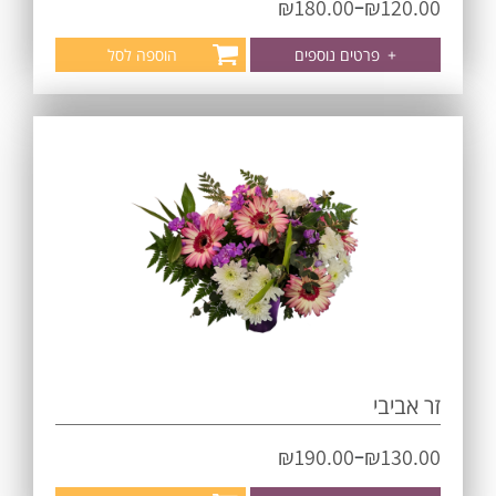
–
₪
180.00
₪
120.00
+
פרטים נוספים
הוספה לסל
זר אביבי
–
₪
190.00
₪
130.00