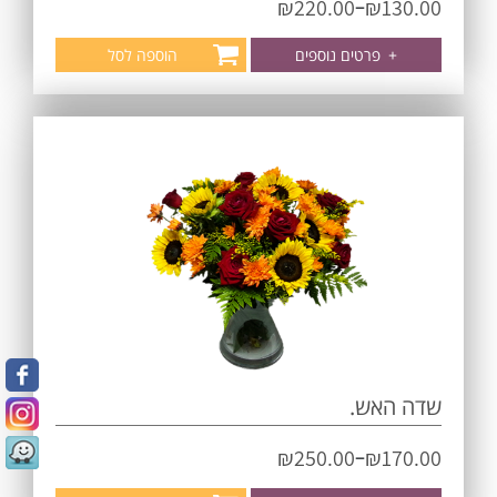
–
₪
220.00
₪
130.00
+
פרטים נוספים
הוספה לסל
שדה האש.
–
₪
250.00
₪
170.00