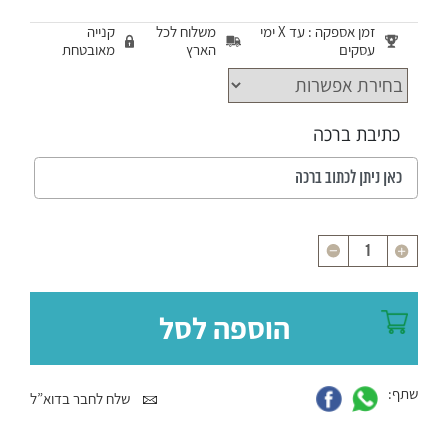
זמן אספקה : עד X ימי
משלוח לכל
קנייה
עסקים
הארץ
מאובטחת
כתיבת ברכה
כמות
הוספה לסל
שתף:
שלח לחבר בדוא”ל