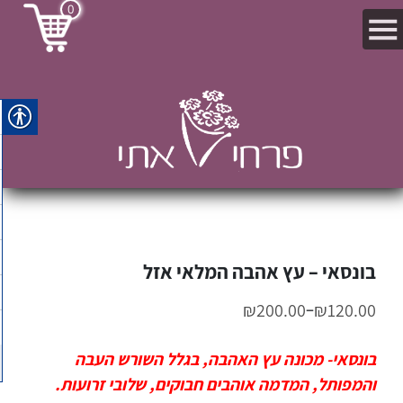
0
בונסאי – עץ אהבה המלאי אזל
–
₪
200.00
₪
120.00
בונסאי- מכונה עץ האהבה, בגלל השורש העבה
והמפותל, המדמה אוהבים חבוקים, שלובי זרועות.