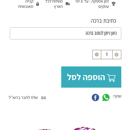
זמן אספקה : עד X ימי
משלוח לכל
קנייה
עסקים
הארץ
מאובטחת
כתיבת ברכה
כמות
הוספה לסל
שתף:
שלח לחבר בדוא”ל