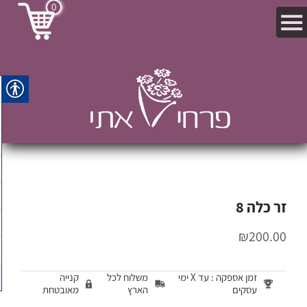
0
זר כלה 8
₪
200.00
זמן אספקה : עד X ימי
משלוח לכל
קנייה
עסקים
הארץ
מאובטחת