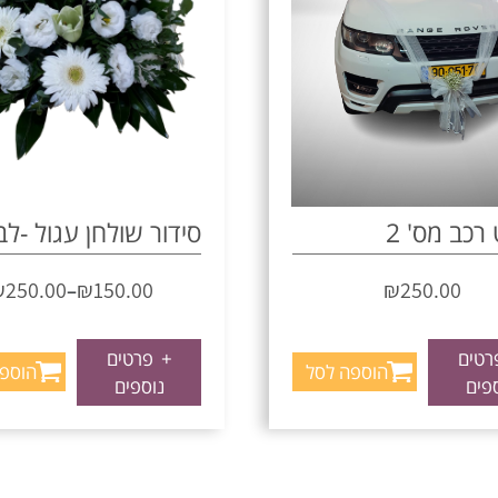
רכב מס' 2
סידור שולחן עגול -לב
₪
250.00
₪
150.00
₪
250.00
–
טים
+
פרטים
הוספה לסל
הוספ
פים
נוספים