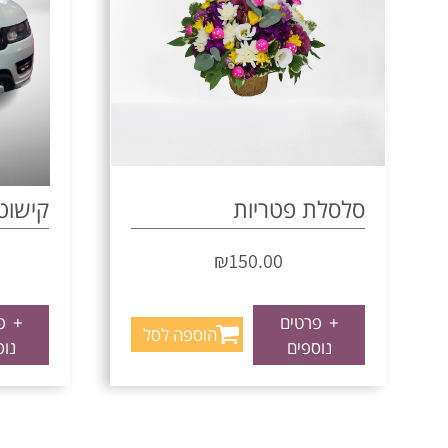
סלסלת פטריות
קישוט 
₪
150.00
+
פרטים
+
פר
הוספה לסל
נוספים
נוס