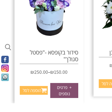
ן
סידור בקופסא -"פסטל
סגולך"
₪
250.00
₪
150.00
–
ה לסל
+
פרטים
הוספה לסל
נוספים