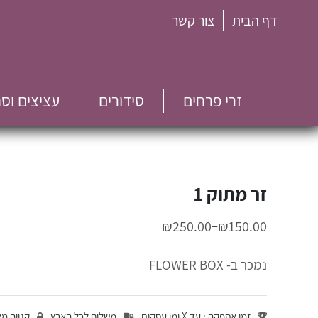
דף הבית
צור קשר
זרי פרחים
סידורים
עציצים וס
זר מתוק 1
–
₪
250.00
₪
150.00
נמכר ב- FLOWER BOX
זמן אספקה : עד X ימי עסקים
משלוח לכל הארץ
קנייה מ