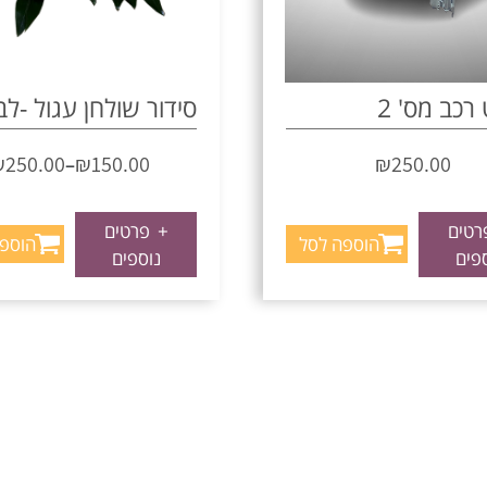
רכב מס' 2
סידור שולחן עגול -לב
₪
250.00
₪
150.00
₪
250.00
–
טים
+
פרטים
הוספה לסל
הוספ
פים
נוספים