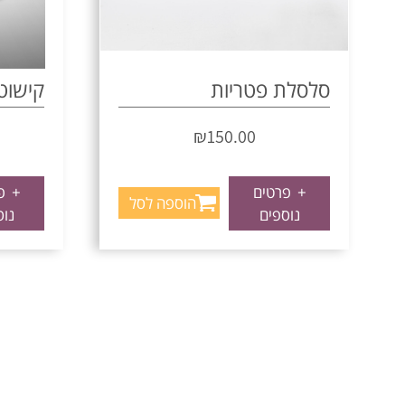
סלסלת פטריות
קישוט 
₪
150.00
+
פרטים
+
פר
הוספה לסל
נוספים
נוס