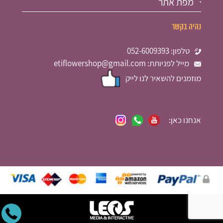
מפת אתר
נהיה בקשר
טלפון: 052-6009393
מייל לפניותת: etiflowershop@gmail.com
מוזמנים להשאיר לנו לייק
אנחנו כאן: