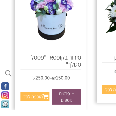
ן
סידור בקופסא -"פסטל
סגולך"
₪
250.00
₪
150.00
–
ה לסל
+
פרטים
הוספה לסל
נוספים