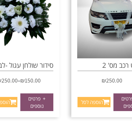
רכב מס' 2
סידור שולחן עגול -לב
₪
250.00
₪
150.00
₪
250.00
–
טים
+
פרטים
הוספה לסל
הוספ
פים
נוספים