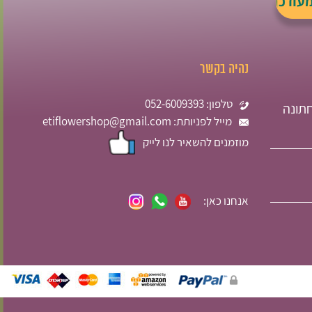
נהיה בקשר
טלפון: 052-6009393
תונה
מייל לפניותת: etiflowershop@gmail.com
מוזמנים להשאיר לנו לייק
אנחנו כאן: