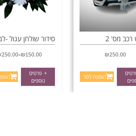
רכב מס' 2
סידור שולחן עגול -לב
₪
250.00
₪
150.00
₪
250.00
–
טים
+
פרטים
הוספה לסל
הוספ
פים
נוספים