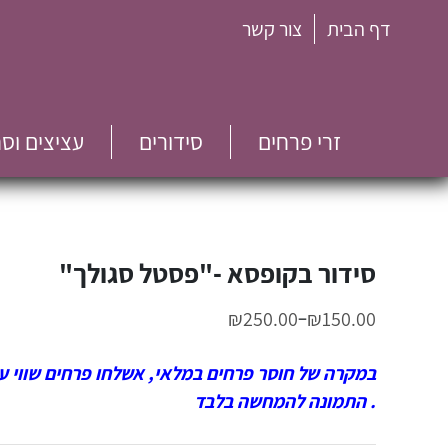
דף הבית
צור קשר
זרי פרחים
סידורים
עציצים וס
סידור בקופסא -"פסטל סגולך"
–
₪
250.00
₪
150.00
במקרה של חוסר פרחים במלאי, אשלחו פרחים שווי ערך
. התמונה להמחשה בלבד