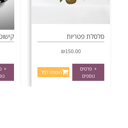
סלסלת פטריות
קישוט 
₪
150.00
+
פרטים
+
פר
הוספה לסל
נוספים
נוס