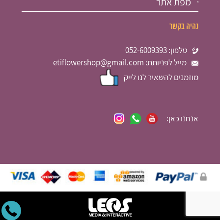
מפת אתר
נהיה בקשר
טלפון: 052-6009393
מייל לפניותת: etiflowershop@gmail.com
מוזמנים להשאיר לנו לייק
אנחנו כאן: