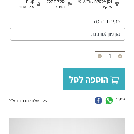
זמן אספקה : עד X ימי
משלוח לכל
קנייה
עסקים
הארץ
מאובטחת
כתיבת ברכה
כמות
הוספה לסל
שתף:
שלח לחבר בדוא”ל