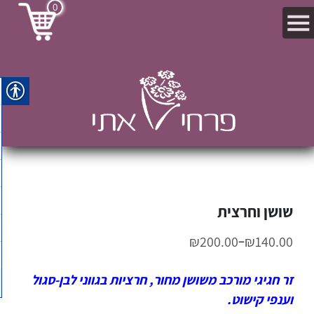
0
שושן וחרצית
–
₪
200.00
₪
140.00
זר חגיגי מורכב משושן מחור, חרציות בגווני לבן-סגול
וענפי קישוט.