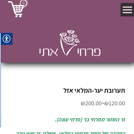
0
תערובת יער-המלאי אזל
–
₪
200.00
₪
120.00
זר השזור מפרחי בר (פרחי עונה).
במקרה של חוסר פרחים במלאי, אשלח זר שווי ערך